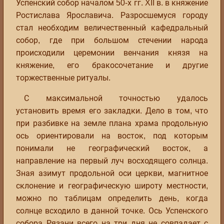
Успенский собор началом 50-х гг. XII в. в княжение
Ростислава Ярославича. Разросшемуся городу
стал необходим величественный кафедральный
собор, где при большом стечении народа
происходили церемонии венчания князя на
княжение, его бракосочетание и другие
торжественные ритуалы.
С максимальной точностью удалось
установить время его закладки. Дело в том, что
при разбивке на земле плана храма продольную
ось ориентировали на восток, под которым
понимали не географический восток, а
направление на первый луч восходящего солнца.
Зная азимут продольной оси церкви, магнитное
склонение и географическую широту местности,
можно по таблицам определить день, когда
солнце всходило в данной точке. Ось Успенского
собора Рязани всего на три дня не совпадает с