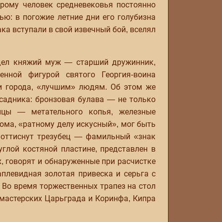
орому человек средневековья постоянно
ю: в погожие летние дни его голубизна
ка вступали в свой извечный бой, вселял
адел княжий муж — старший дружинник,
енной фигурой святого Георгия-воина
и города, «лучшим» людям. Об этом же
садника: бронзовая булава — не только
ицы — метательного копья, железные
дома, «ратному делу искусный», мог быть
а оттиснут трезубец — фамильный «знак
глой костяной пластине, представлен в
, говорят и обнаруженные при расчистке
плевидная золотая привеска и серьга с
Во время торжественных трапез на стол
мастерских Царьграда и Коринфа, Кипра