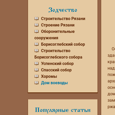
Зодчество
Строительство Рязани
Строение Рязани
Оборонительные
сооружения
Борисоглебский собор
О
Строительство
зда
Борисоглебского собора
кра
Успенский собор
над
Спасский собор
пож
Хоромы
арх
Дом воеводы
осн
дом
зам
ржа
Популярные статьи