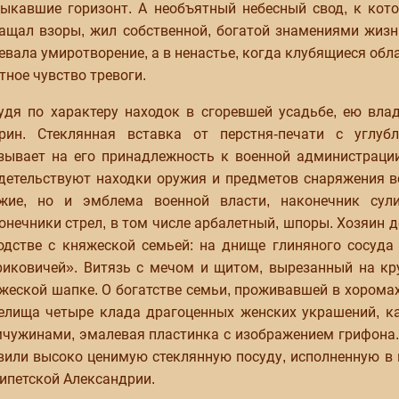
ыкавшие горизонт. А необъятный небесный свод, к кот
ащал взоры, жил собственной, богатой знамениями жизнь
евала умиротворение, а в ненастье, когда клубящиеся обла
тное чувство тревоги.
удя по характеру находок в сгоревшей усадьбе, ею вл
рин. Стеклянная вставка от перстня-печати с углубл
зывает на его принадлежность к военной администраци
детельствуют находки оружия и предметов снаряжения в
жие, но и эмблема военной власти, наконечник сул
онечники стрел, в том числе арбалетный, шпоры. Хозяин 
одстве с княжеской семьей: на днище глиняного сосуд
иковичей». Витязь с мечом и щитом, вырезанный на кру
жеской шапке. О богатстве семьи, проживавшей в хоромах
елища четыре клада драгоценных женских украшений, ка
чужинами, эмалевая пластинка с изображением грифона. 
вили высоко ценимую стеклянную посуду, исполненную в 
гипетской Александрии.