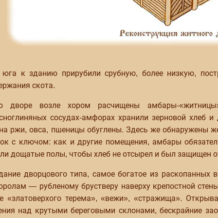
 юга к зданию прирубили срубную, более низкую, пос
ержания скота.
о дворе возле хором расчищены амбары-«житницы
сноглиняных сосудах-амфорах хранили зерновой хлеб и 
на ржи, овса, пшеницы обуглены. Здесь же обнаружены ж
ок с ключом: как и другие помещения, амбары обязате
ли дощатые полы, чтобы хлеб не отсырел и был защищен 
дание дворцового типа, самое богатое из раскопанных 
оролам — рубленому брустверу наверху крепостной стены 
е «златоверхого терема», «вежи», «стражища». Открыв
ения над крутыми береговыми склонами, бескрайние зао