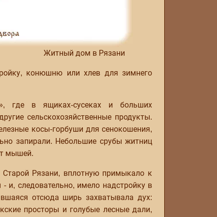
Житный дом в Рязани
тройку, конюшню или хлев для зимнего
», где в ящиках-сусеках и больших
другие сельскохозяйственные продукты.
елезные косы-горбуши для сенокошения,
льно запирали. Небольшие срубы житниц
от мышей.
в Старой Рязани, вплотную примыкало к
- и, следовательно, имело надстройку в
авшаяся отсюда ширь захватывала дух:
кские просторы и голубые лесные дали,