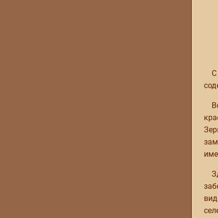
С
сод
В
кра
Зер
зам
име
З
заб
вид
сел