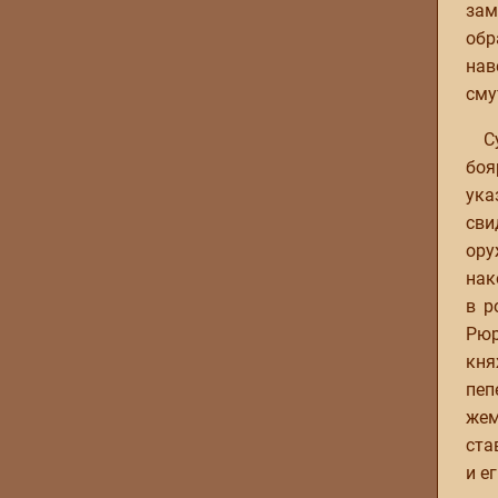
зам
обр
нав
сму
С
боя
ука
сви
ору
нак
в р
Рюр
кня
пеп
жем
ста
и е