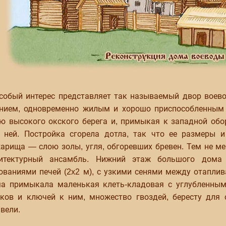
собый интерес представляет так называемый двор воев
нием, одновременно жилым и хорошо приспособленным 
ю высокого окского берега и, примыкая к западной обо
 ней. Постройка сгорела дотла, так что ее размеры 
арища — слою золы, угля, обгоревших бревен. Тем не ме
итектурный ансамбль. Нижний этаж большого дома
ованиями печей (2x2 м), с узкими сенями между отапл
а примыкала маленькая клеть-кладовая с углубленным 
ков и ключей к ним, множество гвоздей, бересту для 
вели.