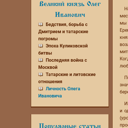
Великий князь Олег
Н
Иванович
мес
мы 
Бедствия, борьба с
Ере
Дмитрием и татарские
кня
погромы
воз
Эпоха Куликовской
мит
битвы
Ког
Последняя война с
люб
Москвой
Татарские и литовские
П
отношения
зна
Личность Олега
бер
Ивановича
И
и о
(ур
про
Популярные статьи