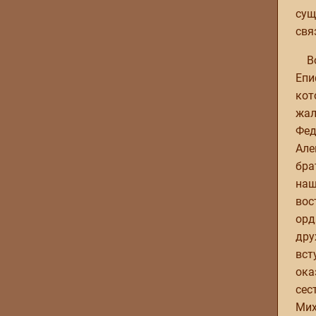
сущ
свя
В
Епи
кот
жал
Фед
Але
бра
наш
вос
орд
дру
вст
ока
сес
Мих