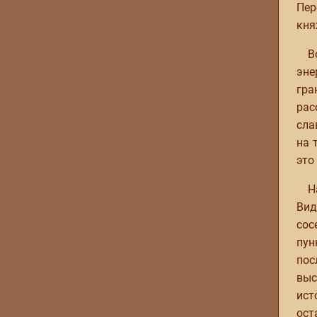
Пер
кня
В
эне
гра
рас
сла
на 
это
Н
Вид
сос
пун
пос
выс
ист
ост