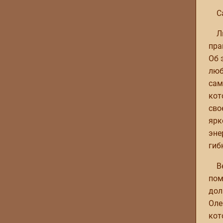
С
Л
пра
Об 
люб
сам
кот
сво
ярк
эне
гиб
В
пом
дол
Оле
кот