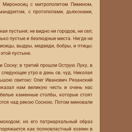
х Мироносиц с митрополитом Пименом,
андритом, с протопопами, дьяконами,
я пустыня; не видно ни городов, ни сел;
лько пустые и безлюдные места. Нигде не
лисицы, выдры, медведи, бобры, и птицы:
 этой пустыне.
и Сосну; в третий прошли Острую Луку, в
 следующее утро в день св. чуд. Николая
льшою свитою: Олег Иванович Рязанский
 оказал нам великую честь и очень нас
 белые каменные столбы, которые стоят
ются над рекою Сосною. Потом миновали
имоходом; но его патриархальный образ
поряжается как полновластный хозяин в