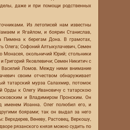
 уделы, даже и при помощи родственных
точниками. Из летописей нам известны
Мамаем и Ягайлом, и боярин Станислав,
 Пимена к берегам Дона. В грамотах,
ть Олега; Софоний Алтыкулачевич, Семен
о Монасея, окольничий Юрий; стольники
 и Григорий Яковлевичи; Семен Никитич с
 и Василий Ломов. Между ними внимание
ачевич своим отчеством обнаруживает
ый татарский мурза Салахмир, потомок
ой Орды к Олегу Ивановичу с татарскою
осковским и Владимиром Пронским. Он
д именем Иоанна. Олег полюбил его, и
другими боярами; так он выдал за него
: Верхдерев, Веневу, Растовец, Веркошу,
 дворе рязанского князя можно судить по