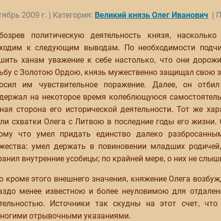
тябрь 2009 г. | Категория:
Великий князь Олег Иванович
| П
бозрев политическую деятельность князя, насколько
ходим к следующим выводам. По необходимости подчин
шить ханам уважение к себе настолько, что они дорож
ьбу с Золотою Ордою, князь мужественно защищал свою зе
осил им чувствительное поражение. Далее, он отби
держал на некоторое время колеблющуюся самостоятель
ная сторона его исторической деятельности. Тот же хар
ли схватки Олега с Литвою в последние годы его жизни. 
ому что умел придать единство далеко разбросанны
жества: умел держать в повиновении младших родичей, 
ранил внутренние усобицы; по крайней мере, о них не слыш
о кроме этого внешнего значения, княжение Олега возбуж
аздо менее известною и более неуловимою для отдале
тельностью. Источники так скудны на этот счет, чт
ногими отрывочными указаниями.