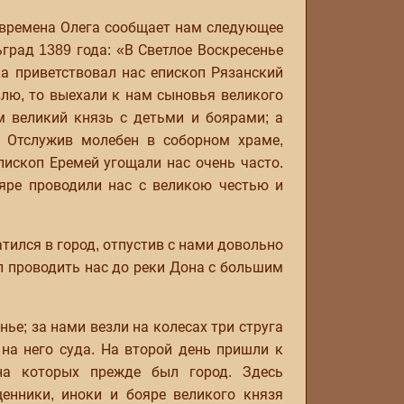
 времена Олега сообщает нам следующее
град 1389 года: «В Светлое Воскресенье
ка приветствовал нас епископ Рязанский
влю, то выехали к нам сыновья великого
м великий князь с детьми и боярами; а
. Отслужив молебен в соборном храме,
пископ Еремей угощали нас очень часто.
ояре проводили нас с великою честью и
тился в город, отпустив с нами довольно
л проводить нас до реки Дона с большим
ье; за нами везли на колесах три струга
 на него суда. На второй день пришли к
 на которых прежде был город. Здесь
енники, иноки и бояре великого князя