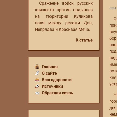
Сражение войск русских
сен
княжеств против ордынцев
на территории Куликова
О
поля между реками Дон,
при
Непрядва и Красивая Меча.
вну
бор
К статье
нан
под
вид
име
Главная
пот
О сайте
кня
Благодарности
уст
Источники
Обратная связь
Н
гор
дея
нем