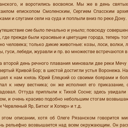
анского, и воротились восвояси. Мы же в день святы
аилом епископом Смоленским, Сергием Спасским архим
ками и слугами сели на суда и поплыли вниз по реке Дону.
утешествие сие было печально и уныло; повсюду совершенна
, где прежде были красивые и цветущие города, теперь то
но человека; только дикие животные: козы, лоси, волки, 
ы, гуси, лебеди, журавли и пр. во множестве встречаются в
а второй день речного плавания миновали две реки Мечу 
вертый Кривой Бор; в шестой достигли устья Воронежа. На
шел к нам князь Юрий Елецкий со своими боярами и бо
лал к нему вестника; он же исполнил его приказание,
адовал. Оттуда приплыли к Тихой Сосне; здесь увидали
ом, и очень красиво подобно небольшим стогам возвыша
и Червленый Яр, Битюг и Хопер» и т.д.
 этом описании, хотя об Олеге Рязанском говорится м
нь рельефно возвышается над всем окружающим. Он рас