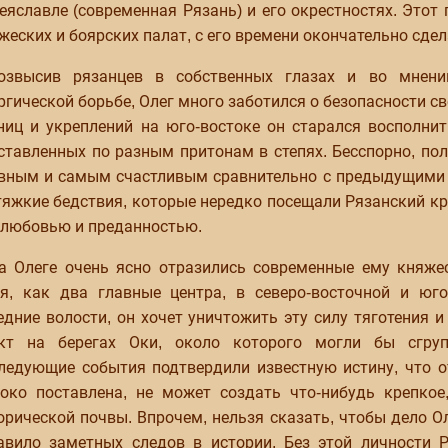
еяславле (современная Рязань) и его окрестностях. Этот
жеских и боярских палат, с его времени окончательно сде
озвысив рязанцев в собственных глазах и во мнени
ргической борьбе, Олег много заботился о безопасности с
ниц и укреплений на юго-востоке он старался восполни
ставленных по разным притонам в степях. Бесспорно, по
вным и самым счастливым сравнительно с предыдущими
тяжкие бедствия, которые нередко посещали Рязанский кр
 любовью и преданностью.
а Олеге очень ясно отразились современные ему княже
я, как два главные центра, в северо-восточной и юго
едние волости, он хочет уничтожить эту силу тяготения 
кт на берегах Оки, около которого могли бы сгруп
ледующие события подтвердили известную истину, что о
око поставлена, не может создать что-нибудь крепкое
орической почвы. Впрочем, нельзя сказать, чтобы дело О
авило заметных следов в истории. Без этой личности 