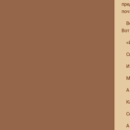
пре
поч
В
Вот
«
С
И
М
А
К
С
А