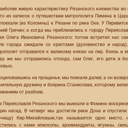
аиболее живую характеристику Рязанского княжества во
то из записок о путешествии митрополита Пимена в Царь
поехали (из Коломны) к Рязани по реке Оке. У Перевитс
мей Гречин; а когда мы приблизились к городу Переясла
зя Олега Ивановича Рязанского: потом встретил нас са
ле города ожидали со крестами (духовенство и народ)
рополит отправился к великому князю на пир. Князь и е
да же мы отправились отсюда, сам Олег, его дети и б
овью.
оцеловавшись на прощанье, мы поехали далее; а он возвра
чительную дружину и боярина Станислава, которому веле
ежением от разбоев.
з Переяславля Рязанского мы выехали в Фомино воскресен
дин насад. В четверг мы достигли реки Дона и спустили
очищу) Кир-Михайловым,так называется одно место,
стились с нами епископы, архимандриты, игумны, свящ