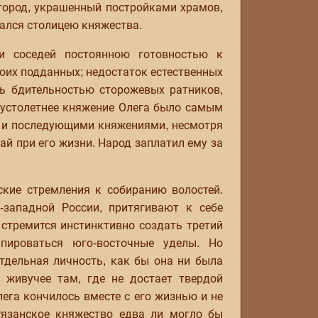
 город, украшенный постройками храмов,
лался столицею княжества.
и соседей постоянною готовностью к
воих подданных; недостаток естественных
ть бдительностью сторожевых ратников,
лустолетнее княжение Олега было самым
 и последующими княжениями, несмотря
ай при его жизни. Народ заплатил ему за
ские стремления к собиранию волостей.
-западной России, притягивают к себе
и стремится инстинктивно создать третий
пироваться юго-восточные уделы. Но
тдельная личность, как бы она ни была
, живучее там, где не достает твердой
лега кончилось вместе с его жизнью и не
Рязанское княжество едва ли могло бы