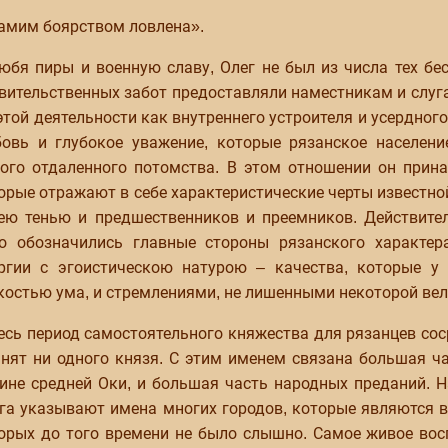
амим боярством ловлена».
юбя пиры и военную славу, Олег не был из числа тех бе
вительственных забот предоставляли наместникам и слуга
этой деятельности как внутреннего устроителя и усердног
овь и глубокое уважение, которые рязанское населени
ого отдаленного потомства. В этом отношении он прин
орые отражают в себе характеристические черты известно
ею тенью и предшественников и преемников. Действител
о обозначились главные стороны рязанского характер
ргии с эгоистическою натурою – качества, которые у
костью ума, и стремлениями, не лишенными некоторой вел
есь период самостоятельного княжества для рязанцев сос
нят ни одного князя. С этим именем связана большая ча
ине средней Оки, и большая часть народных преданий. 
га указывают имена многих городов, которые являются в 
орых до того времени не было слышно. Самое живое вос