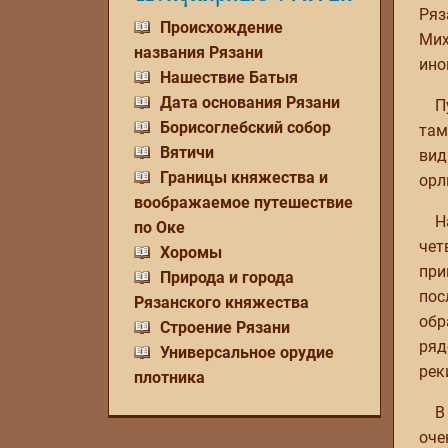
Ряз
Происхождение
Мих
названия Рязани
ино
Нашествие Батыя
Дата основания Рязани
П
Борисоглебский собор
там
Вятичи
вид
Границы княжества и
орл
воображаемое путешествие
Н
по Оке
чет
Хоромы
при
Природа и города
пос
Рязанского княжества
обр
Строение Рязани
ряд
Универсальное орудие
рек
плотника
В
оче