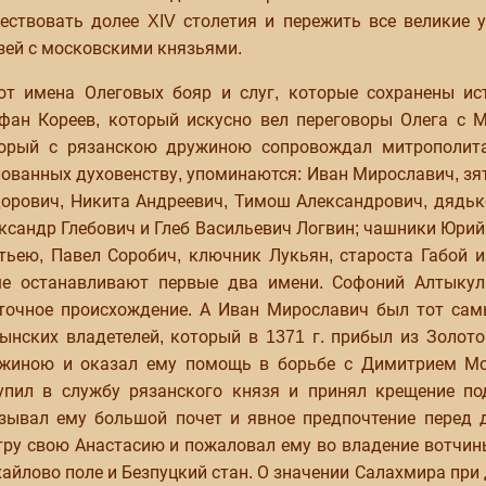
ествовать долее XIV столетия и пережить все великие
зей с московскими князьями.
от имена Олеговых бояр и слуг, которые сохранены ис
фан Кореев, который искусно вел переговоры Олега с 
орый с рязанскою дружиною сопровождал митрополита
ованных духовенству, упоминаются: Иван Мирославич, зя
орович, Никита Андреевич, Тимош Александрович, дядьк
ксандр Глебович и Глеб Васильевич Логвин; чашники Юрий
тьею, Павел Соробич, ключник Лукьян, староста Габой
е останавливают первые два имени. Софоний Алтыкул
точное происхождение. А Иван Мирославич был тот сам
ынских владетелей, который в 1371 г. прибыл из Золот
жиною и оказал ему помощь в борьбе с Димитрием М
упил в службу рязанского князя и принял крещение по
зывал ему большой почет и явное предпочтение перед 
тру свою Анастасию и пожаловал ему во владение вотчины
айлово поле и Безпуцкий стан. О значении Салахмира при