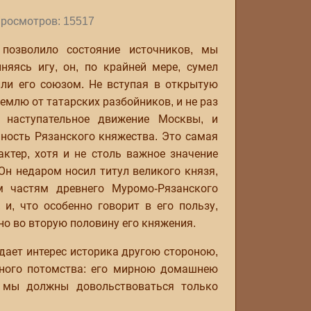
росмотров: 15517
 позволило состояние источников, мы
яясь игу, он, по крайней мере, сумел
или его союзом. Не вступая в открытую
млю от татарских разбойников, и не раз
л наступательное движение Москвы, и
ность Рязанского княжества. Это самая
актер, хотя и не столь важное значение
Он недаром носил титул великого князя,
м частям древнего Муромо-Рязанского
и, что особенно говорит в его пользу,
но во вторую половину его княжения.
дает интерес историка другою стороною,
нного потомства: его мирною домашнею
о мы должны довольствоваться только