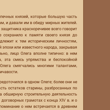
спечных князей, которые большую часть
м, и давали им в обиду мирных жителей.
о защитника красноречивее всего говорит
е сохранило к памяти своего князя до
адлежит к тем историческим личностям,
й эпохи или известного народа, закрывая
ьно, лицо Олега вполне типично: в нем
а, эта смесь упрямства и беспокойной
 Олега смягчались многими талантами,
ичавости.
редоточился в одном Олеге; более они не
сть остатков старины, разбросанных по
На обширную строительную деятельность
договорных грамотах с конца XIV в. и о
поминание о нем встречается в древнем