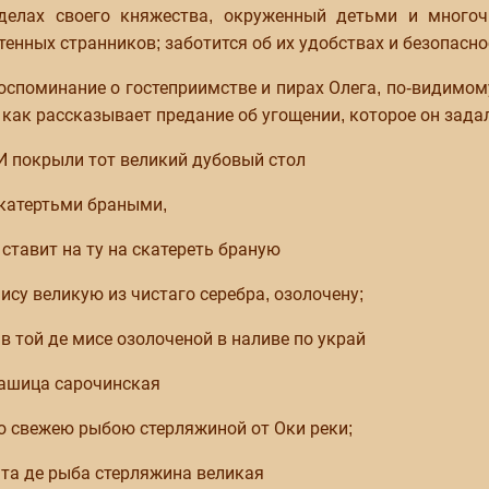
делах своего княжества, окруженный детьми и много
тенных странников; заботится об их удобствах и безопасно
оспоминание о гостеприимстве и пирах Олега, по-видимом
 как рассказывает предание об угощении, которое он зада
И покрыли тот великий дубовый стол
катертьми браными,
 ставит на ту на скатереть браную
ису великую из чистаго серебра, озолочену;
 в той де мисе озолоченой в наливе по украй
ашица сарочинская
о свежею рыбою стерляжиной от Оки реки;
 та де рыба стерляжина великая